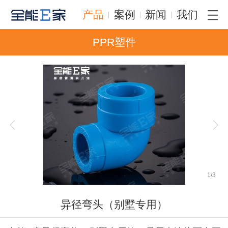
产品
案例
新闻
我们
PPR塑件
1
/
3
异径弯头（别墅专用）