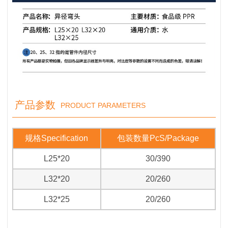
产品参数
PRODUCT PARAMETERS
规格
Specification
包装数量
PcS/Package
L25*20
30/390
L32*20
20/260
L32*25
20/260