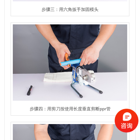
步骤三：用六角扳手加固模头
步骤四：用剪刀按使用长度垂直剪断ppr管