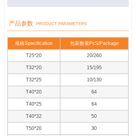
产品参数
PRODUCT PARAMETERS
规格
Specification
包装数量
PcS/Package
T25*20
20/260
T32*20
15/195
T32*25
10/130
T40*20
64
T40*25
64
T40*32
50
T50*20
30