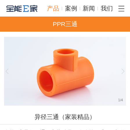
产品
案例
新闻
我们
PPR三通
1
/
4
异径三通（家装精品）