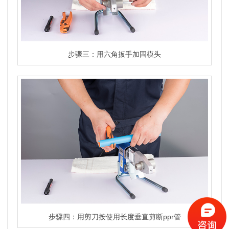
步骤三：用六角扳手加固模头
步骤四：用剪刀按使用长度垂直剪断ppr管