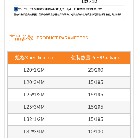
产品参数
PRODUCT PARAMETERS
规格
Specification
包装数量
PcS/Package
L20*1/2M
20/260
L20*3/4M
15/195
L25*1/2M
15/195
L25*3/4M
15/195
L32*1/2M
15/195
L32*3/4M
10/130