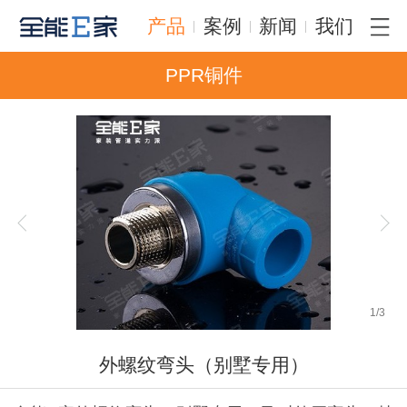
产品
案例
新闻
我们
PPR铜件
1
/
3
外螺纹弯头（别墅专用）