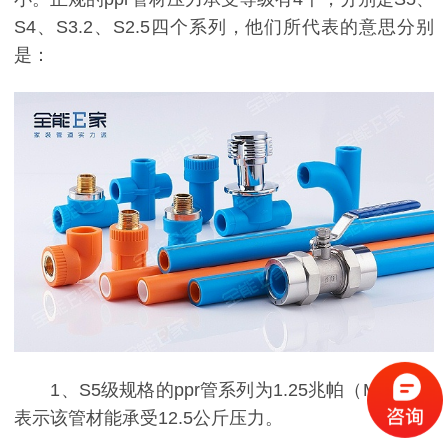
S4、S3.2、S2.5
四
个系列
，他们所代表的意思分别
是：
1、S5
级
规格
的
ppr
管系列
为
1.25兆帕
（
Mpa）
，
表示
该
管
材
能承受
12.5公斤压力。