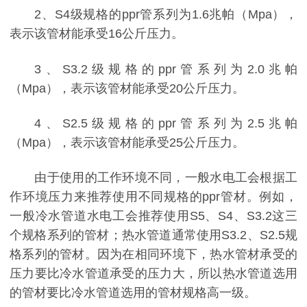
2、S4级
规格
的
ppr
管系列
为
1.6兆帕
（
Mpa）
，
表示
该
管
材
能承受
16公斤压力。
3、S3.2
级
规格
的
ppr
管系列
为
2.0兆帕
（
Mpa）
，表示
该
管
材
能承受
20公斤压力。
4、S2.5级
规格
的
ppr
管系列
为
2.5兆帕
（
Mpa）
，表示
该
管
材
能承受
25公斤压力。
由于使用的工作环境不同，一般水电工会根据工
作环境压力来推荐使用不同规格的
ppr管材。例如，
一般冷水管道水电工会推荐使用S5、S4、S3.2这三
个规格系列的管材；热水管道通常使用S3.2、S2.5规
格系列的管材。因为在相同环境下，热水管材承受的
压力要比冷水管道承受的压力大，所以热水管道选用
的管材要比冷水管道选用的管材规格高一级。