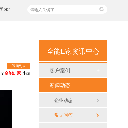
ppr
全能E家资讯中心
返回列表
客户案例
壹亿加橙色ppr铝塑管
么？
全能
E
家
小编
新闻动态
企业动态
常见问答