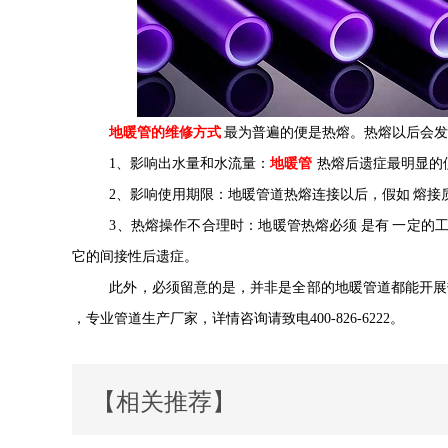
地暖管的
维修
方式
最为普遍的
便是热熔。热熔以后会
1
、影响出水量和水流量：
地暖管
热熔后遗症最
明显
的
2
、影响使用期限：地暖管道热熔
连接
以后，假如
熔接
3
、热熔操作不合理
时
：地暖管热熔必须
是有
一定的
它的间接性后遗症。
此外，必须留意的是，并非是全部的地暖管道都能开展
，专业管道生产厂家，详情咨询请致电
400-826-6222
。
【相关推荐】